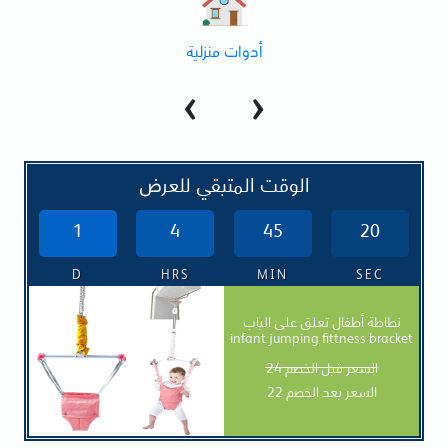
أدوات مطبخ
‹
›
الوقت المتبقي للعرض
1
4
45
19
D
HRS
MIN
SEC
نطاطة أطفال تعلق على الباب
infant jumping fittness bracket
السعر قبل الخصم 24
السعر بعد الخصم 22