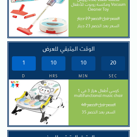
مكنسة شفط بعدة رؤوس
ومكنسة روبوت للأطفال Vacuum
Cleaner Toy
السعر قبل الخصم 27 دينار
السعر بعد الخصم 23 دينار
الوقت المتبقي للعرض
1
10
10
19
D
HRS
MIN
SEC
كرسي أطفال هزاز 3 في 1
multifunctional music chair
السعر قبل الخصم 40
السعر بعد الخصم 35