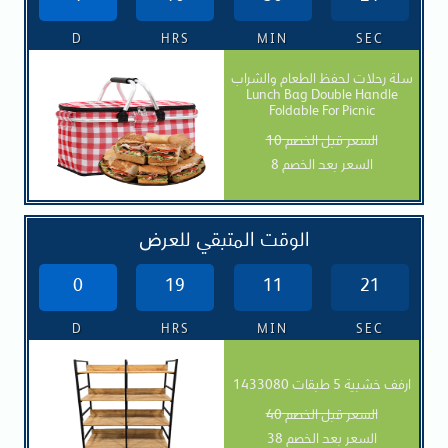
D
HRS
MIN
SEC
سلة رحلات لحفظ الطعام والشراب
Lunch Bag Double Handle
Foldable For Picnic
السعر قبل الخصم 10
السعر بعد الخصم 8
الوقت المتبقي للعرض
0
19
11
20
D
HRS
MIN
SEC
ارفف خشبية 5 طبقات 1433080
السعر قبل الخصم 40
السعر بعد الخصم 38