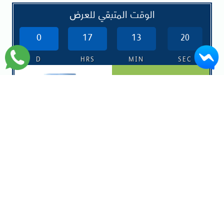
الوقت المتبقي للعرض
0
17
13
19
D
HRS
MIN
SEC
خلاط فواكه يعمل بالشحن Electric
Juicer Portable Bottle
----------------------------------------------
------------
وصل حديثا بسعر 9 دنانير
الوقت المتبقي للعرض
1
14
42
19
D
HRS
MIN
SEC