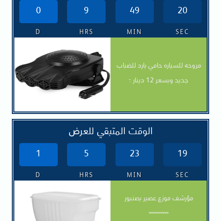
0
9
49
19
D
HRS
MIN
SEC
مروحه للسياره حامي بارد للضباب
جديد وبسعر 12 دينار
.
الوقت المتبقي للعرض
1
5
23
18
D
HRS
MIN
SEC
مؤرشف موزع عصير بصنبور
----------