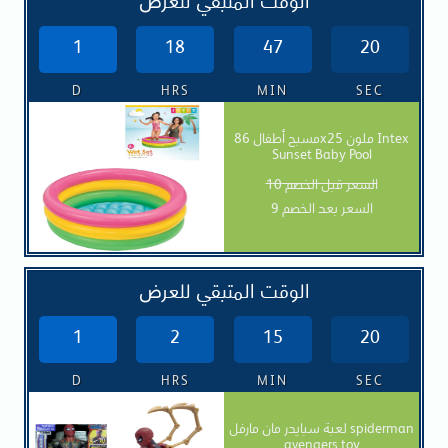
الوقت المتبقي للعرض
1
18
47
19
D
HRS
MIN
SEC
مسبح أطفال 86x25 ملون Intex
Sunset Baby Pool
السعر قبل الخصم 10
السعر بعد الخصم 9
الوقت المتبقي للعرض
1
2
15
19
D
HRS
MIN
SEC
لعبة سبايدر مان مارفل spiderman
avengers toy