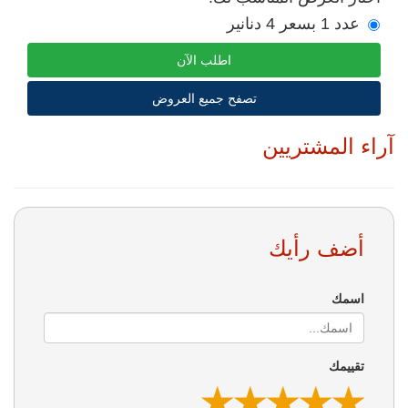
عدد 1 بسعر 4 دنانير
اطلب الآن
تصفح جميع العروض
آراء المشتريين
أضف رأيك
اسمك
تقييمك
★
★
★
★
★
★
★
★
★
★
★
★
★
★
★