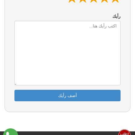
رأيك
أضف رأيك