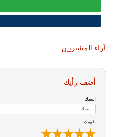
آراء المشتريين
أضف رأيك
اسمك
تقييمك
★
★
★
★
★
★
★
★
★
★
★
★
★
★
★