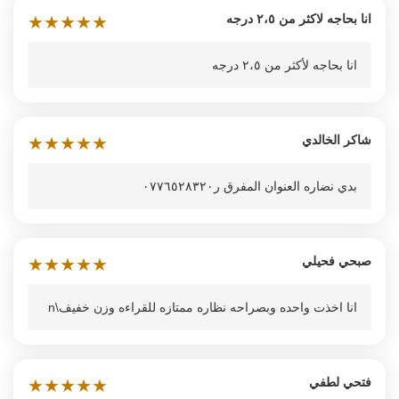
انا بحاجه لاكثر من ٢،٥ درجه
★
★
★
★
★
انا بحاجه لأكثر من ٢،٥ درجه
شاكر الخالدي
★
★
★
★
★
بدي نضاره العنوان المفرق ر٠٧٧٦٥٢٨٣٢٠
صبحي فحيلي
★
★
★
★
★
انا اخذت واحده وبصراحه نظاره ممتازه للقراءه وزن خفيف\n
فتحي لطفي
★
★
★
★
★