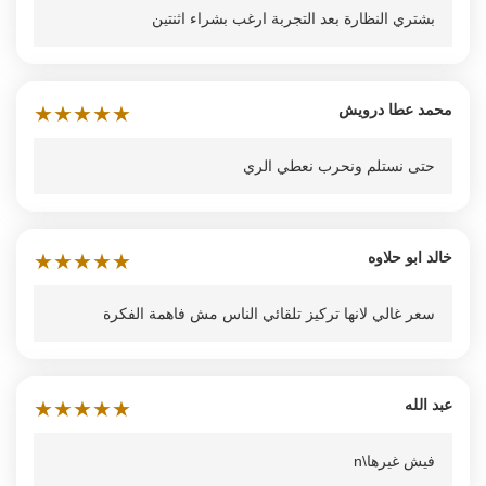
بشتري النظارة بعد التجربة ارغب بشراء اثنتين
محمد عطا درويش
★
★
★
★
★
حتى نستلم ونحرب نعطي الري
خالد ابو حلاوه
★
★
★
★
★
سعر غالي لانها تركيز تلقائي الناس مش فاهمة الفكرة
عبد الله
★
★
★
★
★
فيش غيرها\n