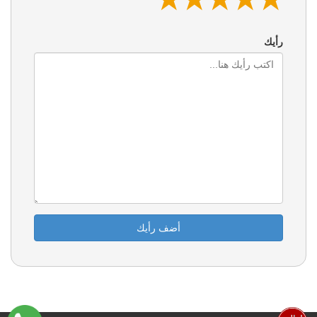
رأيك
أضف رأيك