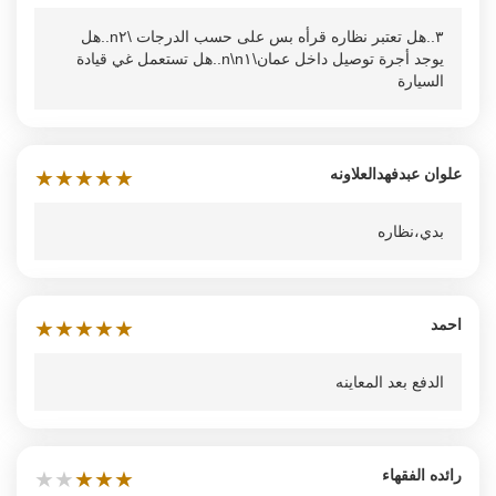
٣..هل تعتبر نظاره قرأه بس على حسب الدرجات \n٢..هل
يوجد أجرة توصيل داخل عمان\n\n١..هل تستعمل غي قيادة
السيارة
علوان عبدفهدالعلاونه‬‏
★
★
★
★
★
بدي،نظاره
احمد
★
★
★
★
★
الدفع بعد المعاينه
رائده الفقهاء
★
★
★
★
★