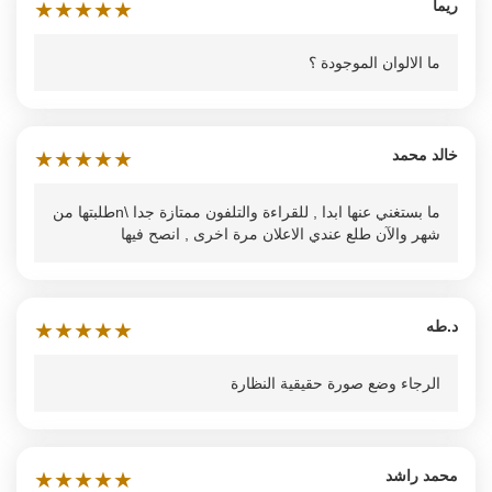
ريما
★
★
★
★
★
ما الالوان الموجودة ؟
خالد محمد
★
★
★
★
★
ما بستغني عنها ابدا , للقراءة والتلفون ممتازة جدا \nطلبتها من
شهر والآن طلع عندي الاعلان مرة اخرى , انصح فيها
د.طه
★
★
★
★
★
الرجاء وضع صورة حقيقية النظارة
محمد راشد
★
★
★
★
★