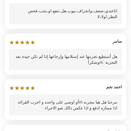
اناعندي،ضعف،وانحراف،نيوب،هل،تنفع،او،يجب،فحص
النظر،اولا،لا
سامر
★
★
★
★
★
هل أستطيع تجربتها عند إستلامها وإرجاعها إذا لم تكن جيدة بعد
التجربة .\nوشكراً
احمد نجم
★
★
★
★
★
مرحبا هل هيا مجربه \nأو اوصي على واحده و اجرب القرائه
اذا ممتازه ادفع و اذا عكس ذالك شو الاجراء