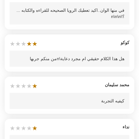
في منها الوان..اكيد تعطيك الرويا الصحيحه للقراءه والكتابه ...
؟\n\n\n
كوكو
★
★
★
★
★
هل هذا الكلام حقيقي ام مجرد دعاية\nمن منكم جربها
محمد سليمان
★
★
★
★
★
كيفيه التجربة
نداء
★
★
★
★
★