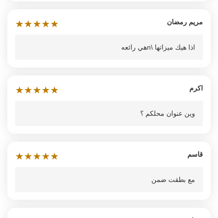
مريم رمضان
★
★
★
★
★
اذا هيك ميزاتها \nهي رائعه
اكرم
★
★
★
★
★
وين عنوان محلكم ؟
قاسم
★
★
★
★
★
مع بطقت ضمن