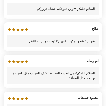
السلام عليكم \nوين عنوانكم عشان نزوركم
صلاح
★
★
★
★
★
شو الية عملها وكيف بتغير وتتكيف مع درجه النظر
ابو وسام
★
★
★
★
★
السلام عليكم\nهل عدسة النظارة تتكيف للقريب مثل القراءة
والبعيد مثل السياقة
محمود شديفات
★
★
★
★
★