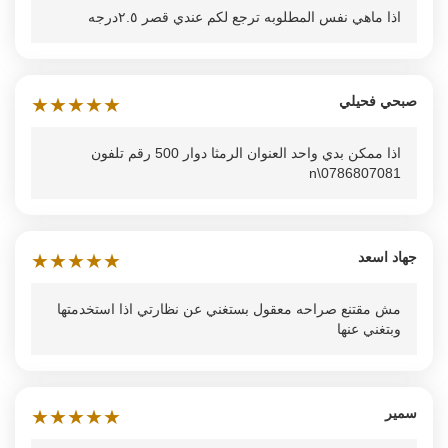
اذا ماهي نفس المطلوبه ترجع لكم عندي قصر ٢.٥درجه
صبحي فحيلي
★
★
★
★
★
اذا ممكن بدي واحد العنوان الرمثا دوار 500 رقم تلفون
0786807081\n
جهاد اسعد
★
★
★
★
★
مش مقتنع صراحه معقول بستغني عن نظارتي اذا استخدمتها
وبتغني عنها
سمير
★
★
★
★
★