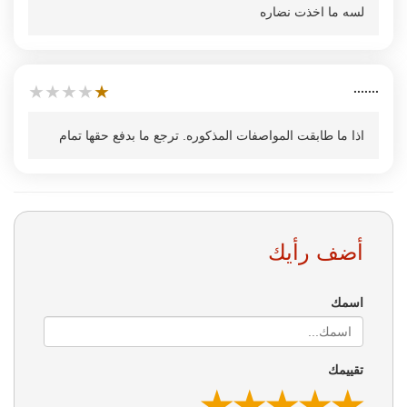
لسه ما اخذت نضاره
.......
★
★
★
★
★
اذا ما طابقت المواصفات المذكوره. ترجع ما بدفع حقها تمام
أضف رأيك
اسمك
تقييمك
★
★
★
★
★
★
★
★
★
★
★
★
★
★
★