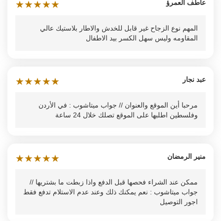
عاطف العمرؤ
★
★
★
★
★
المهم نوع الزجاح غير قابل للخدش والاطار بلاستيك عالي
المقاومه وليس سهل الكسر بيد الاطفال
عبد نجار
★
★
★
★
★
مرحبا أين الموقع والعنوان // جواب ميتاشوب : في الأردن
وفلسطين اطلبها على الموقع تصلك خلال 24 ساعة
منير الرمضان
★
★
★
★
★
ممكن عند الشراء فحصها قبل الدفع واذا زبطت ما بشتريها //
جواب ميتاشوب : نعم يمكنك ذلك وعند عدم الاستلام تدفع فقط
اجور التوصيل