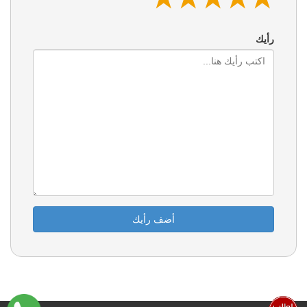
رأيك
أضف رأيك