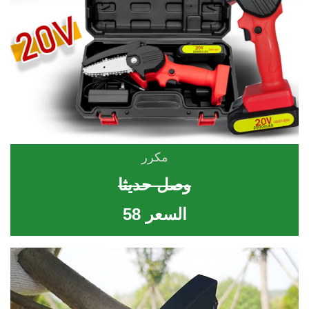
مكرر
وصل حديثا
السعر 58