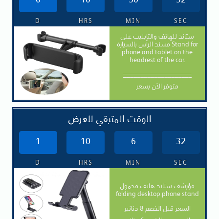
0
10
50
30
D
HRS
MIN
SEC
ستاند للهاتف والتابليت على
مسند الرأس بالسيارة Stand for
phone and tablet on the
headrest of the car.
____________________
متوفر الآن بسعر
الوقت المتبقي للعرض
1
10
6
30
D
HRS
MIN
SEC
مؤرشف ستاند هاتف محمول
folding desktop phone stand
السعر قبل الخصم 8 دنانير