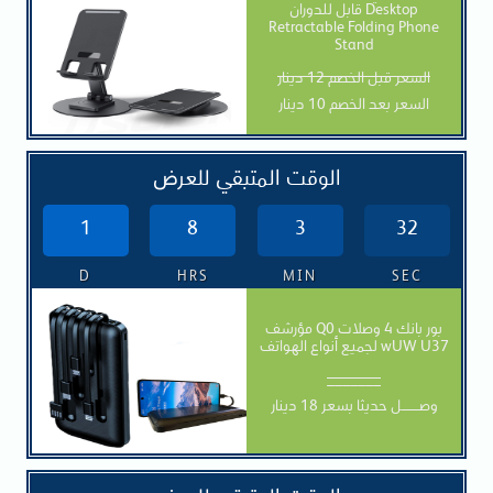
قابل للدوران Desktop
Retractable Folding Phone
Stand
السعر قبل الخصم 12 دينار
السعر بعد الخصم 10 دينار
الوقت المتبقي للعرض
1
8
3
30
D
HRS
MIN
SEC
مؤرشف Q0 بور بانك 4 وصلات
لجميع أنواع الهواتف wUW U37
_______
وصــــــــل حديثا بسعر 18 دينار