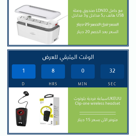
صندوق وصلة LDNIO مع حامل
هاتف بـ5 مداخل و3 مداخل USB
السعر قبل الخصم 25 دينار
السعر بعد الخصم 20 دينار
الوقت المتبقي للعرض
1
8
0
30
D
HRS
MIN
SEC
سماعة فردية بلوتوثUKEUU
Clip-one wireless headset
_________________
متوفر الآن بسعر 15 دينار