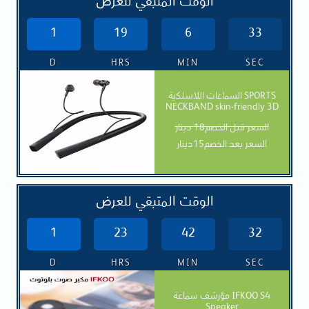
الوقت المتبقي للعرض
1
19
6
31
D
HRS
MIN
SEC
السماعات اللاسلكية SPORTS
NECKBAND skin-friendly 3D
السعر قبل الخصم18 دينار
السعر بعد الخصم15دينار
الوقت المتبقي للعرض
1
23
42
30
D
HRS
MIN
SEC
مؤرشف سماعة IFKOO S4
Speaker