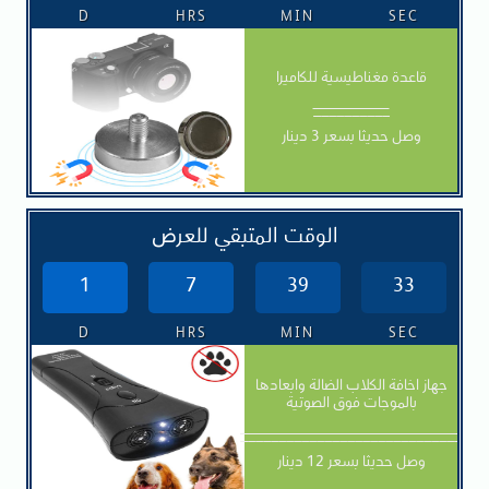
D
HRS
MIN
SEC
قاعدة مغناطيسية للكاميرا
__________
وصل حديثا بسعر 3 دينار
الوقت المتبقي للعرض
1
7
39
31
D
HRS
MIN
SEC
جهاز اخافة الكلاب الضالة وابعادها
بالموجات فوق الصوتية
_____________________________
وصل حديثا بسعر 12 دينار