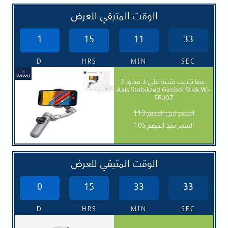
الوقت المتبقي للعرض
1
15
11
31
D
HRS
MIN
SEC
عصا تثبيت مثبتة على 3 محاور 3-
Axis Stabilized Gimbal Stick Wi-
SE007
السعر قبل الخصم 113
السعر بعد الخصم 105
الوقت المتبقي للعرض
0
15
33
31
D
HRS
MIN
SEC