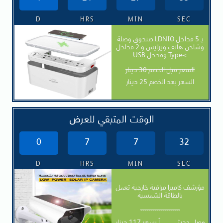
D
HRS
MIN
SEC
صندوق وصلة LDNIO بـ 5 مداخل
وشاحن هاتف ويرليس و 2 مداخل
USB ومدخل Type-c
السعر قبل الخصم 30 دينار
السعر بعد الخصم 25 دينار
الوقت المتبقي للعرض
0
7
7
30
D
HRS
MIN
SEC
مؤرشف كاميرا مراقبة خارجية تعمل
بالطاقة الشمسية
--------------------