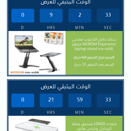
الوقت المتبقي للعرض
0
9
2
31
D
HRS
MIN
SEC
ستاند حامل اللابتوب معدني
متطور MOXOM Ergonomic
laptop stand mx-vs66
السعر قبل الخصم 40 دينار
السعر بعد الخصم 35 دينار
الوقت المتبقي للعرض
0
21
59
31
D
HRS
MIN
SEC
صندوق وصلة LDNIO متعدد
المداخل وشاحن هاتف