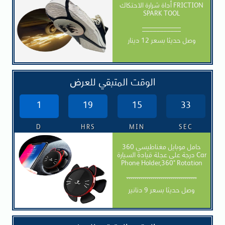
أداة شرارة الاحتكاك FRICTION
SPARK TOOL
___________
وصل حديثا بسعر 12 دينار
الوقت المتبقي للعرض
1
19
15
31
D
HRS
MIN
SEC
حامل موبايل مغناطيسي 360
درجة على عجلة قيادة السيارة Car
Phone Holder,360° Rotation
-----------------------------------
وصل حديثا بسعر 9 دنانير