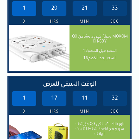
1
20
21
31
D
HRS
MIN
SEC
Q0 وصلة كهرباء وشاحن MOXOM
KH-63Y
السعر قبل الخصم18
السعر بعد الخصم16
الوقت المتبقي للعرض
1
17
11
30
D
HRS
MIN
SEC
مؤرشف Q0 باور بانك لاسلكي
سريع مع قاعدة شفط لتثبيت
الهاتف