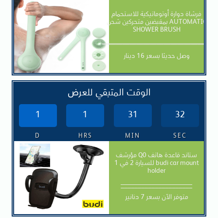
فرشاة دوارة أوتوماتيكية للاستحمام
بمقبضين متحركين شحن AUTOMATIC
SHOWER BRUSH
————————————————
وصل حديثا بسعر 16 دينار
الوقت المتبقي للعرض
1
1
31
30
D
HRS
MIN
SEC
مؤرشف Q0 ستاند قاعدة هاتف
للسيارة 2 في 1 budi car mount
holder
_____________________
متوفر الآن بسعر 7 دنانير