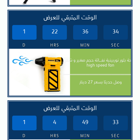
الوقت المتبقي للعرض
1
22
36
32
D
HRS
MIN
SEC
مروحة بلور توربينية نفــــاثة حجم صغير و شحن
high speed fan
—————————————————
وصل حديثا بسعر 27 دينار
الوقت المتبقي للعرض
1
4
49
31
D
HRS
MIN
SEC