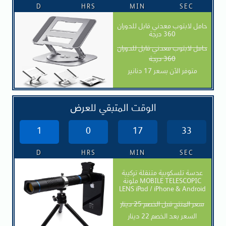
D
HRS
MIN
SEC
حامل لابتوب معدني قابل للدوران
360 درجة
حامل لابتوب معدني قابل للدوران
360 درجة
متوفر الآن بسعر 17 دنانير
الوقت المتبقي للعرض
1
0
17
31
D
HRS
MIN
SEC
عدسة تلسكوبية متنقلة تركيبة
ملونة MOBILE TELESCOPIC
LENS iPad / iPhone & Android
سعر المنتج قبل الخصم 25 دينار
السعر بعد الخصم 22 دينار